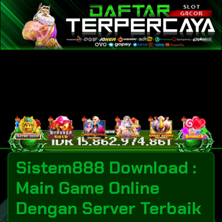
Sistem888 Download :
Main Game Online
Dengan Server Terbaik